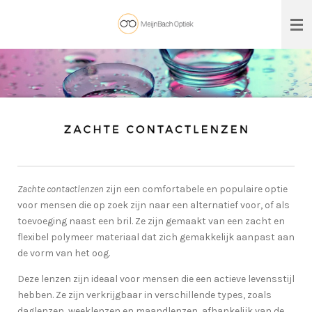
Ga
direct
naar
de
hoofdinhoud
Zachte contactlenzen
zijn een comfortabele en populaire optie
voor mensen die op zoek zijn naar een alternatief voor, of als
toevoeging naast een bril. Ze zijn gemaakt van een zacht en
flexibel polymeer materiaal dat zich gemakkelijk aanpast aan
de vorm van het oog.
Deze lenzen zijn ideaal voor mensen die een actieve levensstijl
hebben. Ze zijn verkrijgbaar in verschillende types, zoals
daglenzen, weeklenzen en maandlenzen, afhankelijk van de