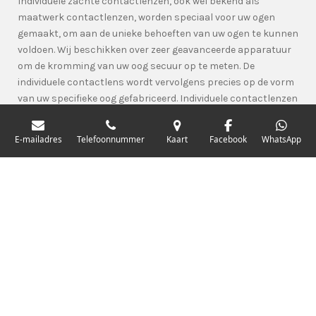
Individuele zachte contactlenzen, ook wel bekend als
maatwerk contactlenzen, worden speciaal voor uw ogen
gemaakt, om aan de unieke behoeften van uw ogen te kunnen
voldoen. Wij beschikken over zeer geavanceerde apparatuur
om de kromming van uw oog secuur op te meten. De
individuele contactlens wordt vervolgens precies op de vorm
van uw specifieke oog gefabriceerd. Individuele contactlenzen
kunnen helpen bij bijzondere (problemen rond) de ogen,
zoals onregelmatige hoornvliesvormen of hoog
E-mailadres
Telefoonnummer
Kaart
Facebook
WhatsApp
astigmatisme.
Zachte contactlenzen inzetten en uithalen