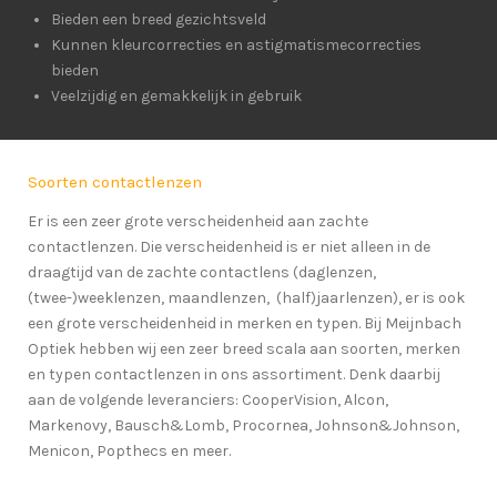
Bieden een breed gezichtsveld
Kunnen kleurcorrecties en astigmatismecorrecties
bieden
Veelzijdig en gemakkelijk in gebruik
Soorten contactlenzen
Er is een zeer grote verscheidenheid aan zachte
contactlenzen. Die verscheidenheid is er niet alleen in de
draagtijd van de zachte contactlens (daglenzen,
(twee-)weeklenzen, maandlenzen, (half)jaarlenzen), er is ook
een grote verscheidenheid in merken en typen. Bij Meijnbach
Optiek hebben wij een zeer breed scala aan soorten, merken
en typen contactlenzen in ons assortiment. Denk daarbij
aan de volgende leveranciers: CooperVision, Alcon,
Markenovy, Bausch&Lomb, Procornea, Johnson&Johnson,
Menicon, Popthecs en meer.