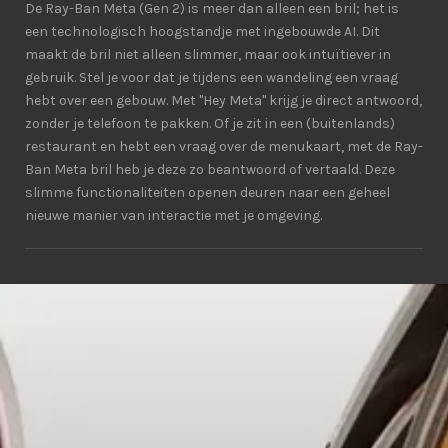
De Ray-Ban Meta (Gen 2) is meer dan alleen een bril; het is
een technologisch hoogstandje met ingebouwde AI. Dit
maakt de bril niet alleen slimmer, maar ook intuïtiever in
gebruik. Stel je voor dat je tijdens een wandeling een vraag
hebt over een gebouw. Met "Hey Meta" krijg je direct antwoord,
zonder je telefoon te pakken. Of je zit in een (buitenlands)
restaurant en hebt een vraag over de menukaart, met de Ray-
Ban Meta bril heb je deze zo beantwoord of vertaald. Deze
slimme functionaliteiten openen deuren naar een geheel
nieuwe manier van interactie met je omgeving.