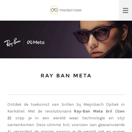
Ga
direct
naar
de
hoofdinhoud
Ontdek de toekomst van brillen bij Meijnbach Optiek in
Kerkdriel. Met de revolutionaire
Ray-Ban Meta bril (Gen
2)
stap je in een wereld waar technologie en stijl
samenkomen. Deze slimme bril, voorzien van geavanceerde
AI, verandert de manier waarop je de wereld ziet en ermee